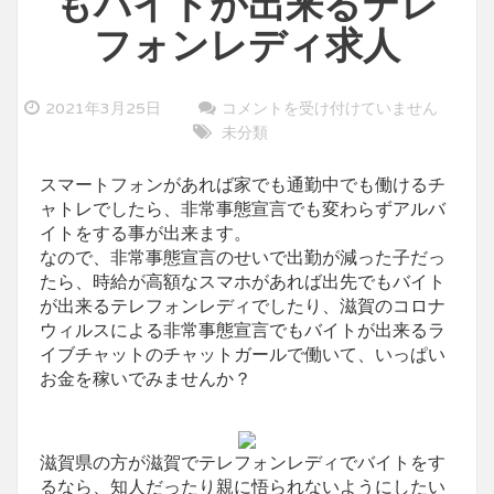
もバイトが出来るテレ
フォンレディ求人
滋
2021年3月25日
コメントを受け付けていません
賀
未分類
コ
ロ
ナ
ウ
スマートフォンがあれば家でも通勤中でも働けるチ
ィ
ャトレでしたら、非常事態宣言でも変わらずアルバ
ル
ス
イトをする事が出来ます。
に
なので、非常事態宣言のせいで出勤が減った子だっ
よ
る
たら、時給が高額なスマホがあれば出先でもバイト
非
が出来るテレフォンレディでしたり、滋賀のコロナ
常
事
ウィルスによる非常事態宣言でもバイトが出来るラ
態
宣
イブチャットのチャットガールで働いて、いっぱい
言
お金を稼いでみませんか？
で
も
バ
イ
ト
が
滋賀県の方が滋賀でテレフォンレディでバイトをす
出
るなら、知人だったり親に悟られないようにしたい
来