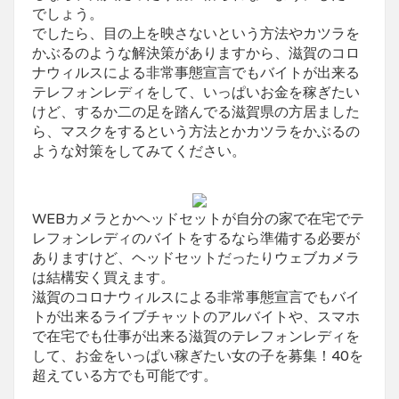
る
でしょう。
テ
でしたら、目の上を映さないという方法やカツラを
レ
フ
かぶるのような解決策がありますから、滋賀のコロ
ォ
ナウィルスによる非常事態宣言でもバイトが出来る
ン
レ
テレフォンレディをして、いっぱいお金を稼ぎたい
デ
ィ
けど、するか二の足を踏んでる滋賀県の方居ました
求
ら、マスクをするという方法とかカツラをかぶるの
人
は
ような対策をしてみてください。
WEBカメラとかヘッドセットが自分の家で在宅でテ
レフォンレディのバイトをするなら準備する必要が
ありますけど、ヘッドセットだったりウェブカメラ
は結構安く買えます。
滋賀のコロナウィルスによる非常事態宣言でもバイ
トが出来るライブチャットのアルバイトや、スマホ
で在宅でも仕事が出来る滋賀のテレフォンレディを
して、お金をいっぱい稼ぎたい女の子を募集！40を
超えている方でも可能です。